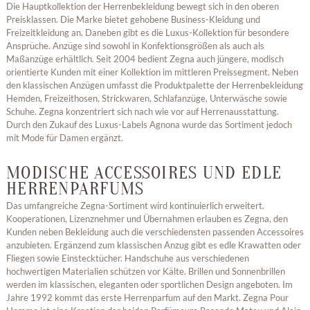
Die Hauptkollektion der Herrenbekleidung bewegt sich in den oberen
Preisklassen. Die Marke bietet gehobene Business-Kleidung und
Freizeitkleidung an. Daneben gibt es die Luxus-Kollektion für besondere
Ansprüche. Anzüge sind sowohl in Konfektionsgrößen als auch als
Maßanzüge erhältlich. Seit 2004 bedient Zegna auch jüngere, modisch
orientierte Kunden mit einer Kollektion im mittleren Preissegment. Neben
den klassischen Anzügen umfasst die Produktpalette der Herrenbekleidung
Hemden, Freizeithosen, Strickwaren, Schlafanzüge, Unterwäsche sowie
Schuhe. Zegna konzentriert sich nach wie vor auf Herrenausstattung.
Durch den Zukauf des Luxus-Labels Agnona wurde das Sortiment jedoch
mit Mode für Damen ergänzt.
MODISCHE ACCESSOIRES UND EDLE
HERRENPARFUMS
Das umfangreiche Zegna-Sortiment wird kontinuierlich erweitert.
Kooperationen, Lizenznehmer und Übernahmen erlauben es Zegna, den
Kunden neben Bekleidung auch die verschiedensten passenden Accessoires
anzubieten. Ergänzend zum klassischen Anzug gibt es edle Krawatten oder
Fliegen sowie Einstecktücher. Handschuhe aus verschiedenen
hochwertigen Materialien schützen vor Kälte. Brillen und Sonnenbrillen
werden im klassischen, eleganten oder sportlichen Design angeboten. Im
Jahre 1992 kommt das erste Herrenparfum auf den Markt. Zegna Pour