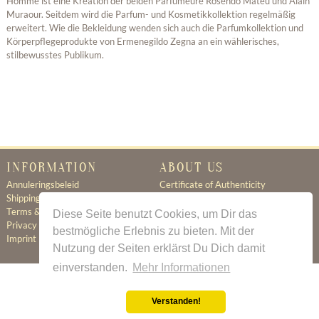
Homme ist eine Kreation der beiden Parfümeure Rosendo Mateu und Alain
Muraour. Seitdem wird die Parfum- und Kosmetikkollektion regelmäßig
erweitert. Wie die Bekleidung wenden sich auch die Parfumkollektion und
Körperpflegeprodukte von Ermenegildo Zegna an ein wählerisches,
stilbewusstes Publikum.
INFORMATION
ABOUT US
Annuleringsbeleid
Certificate of Authenticity
Shipping & Delivery
About Us
Terms & Conditions
Newsletter
Diese Seite benutzt Cookies, um Dir das
Privacy Policy
Contact
bestmögliche Erlebnis zu bieten. Mit der
Imprint
Nutzung der Seiten erklärst Du Dich damit
einverstanden.
Mehr Informationen
All prices incl. value added tax
Verstanden!