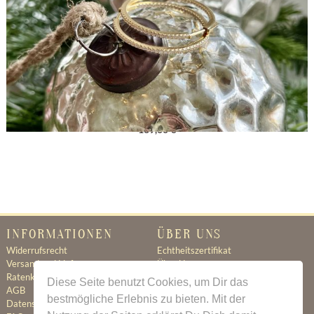
Kleine Creolen 925 Silber Gold
169,00 €
INFORMATIONEN
ÜBER UNS
Widerrufsrecht
Echtheitszertifikat
Versand und Lieferung
Über Uns
Ratenkauf
Ratenkauf
Diese Seite benutzt Cookies, um Dir das
AGB
Newsletter
bestmögliche Erlebnis zu bieten. Mit der
Datenschutz
Kontakt