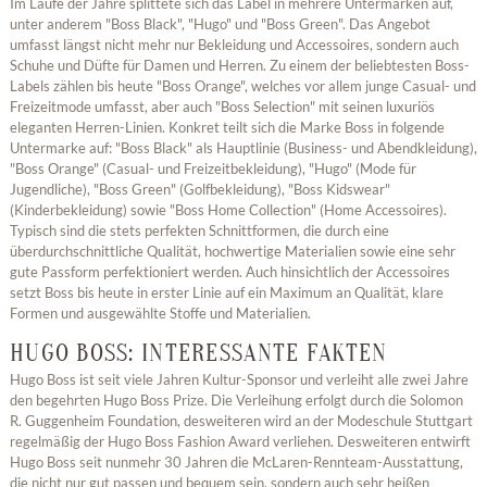
Im Laufe der Jahre splittete sich das Label in mehrere Untermarken auf,
unter anderem "Boss Black", "Hugo" und "Boss Green". Das Angebot
umfasst längst nicht mehr nur Bekleidung und Accessoires, sondern auch
Schuhe und Düfte für Damen und Herren. Zu einem der beliebtesten Boss-
Labels zählen bis heute "Boss Orange", welches vor allem junge Casual- und
Freizeitmode umfasst, aber auch "Boss Selection" mit seinen luxuriös
eleganten Herren-Linien. Konkret teilt sich die Marke Boss in folgende
Untermarke auf: "Boss Black" als Hauptlinie (Business- und Abendkleidung),
"Boss Orange" (Casual- und Freizeitbekleidung), "Hugo" (Mode für
Jugendliche), "Boss Green" (Golfbekleidung), "Boss Kidswear"
(Kinderbekleidung) sowie "Boss Home Collection" (Home Accessoires).
Typisch sind die stets perfekten Schnittformen, die durch eine
überdurchschnittliche Qualität, hochwertige Materialien sowie eine sehr
gute Passform perfektioniert werden. Auch hinsichtlich der Accessoires
setzt Boss bis heute in erster Linie auf ein Maximum an Qualität, klare
Formen und ausgewählte Stoffe und Materialien.
HUGO BOSS: INTERESSANTE FAKTEN
Hugo Boss ist seit viele Jahren Kultur-Sponsor und verleiht alle zwei Jahre
den begehrten Hugo Boss Prize. Die Verleihung erfolgt durch die Solomon
R. Guggenheim Foundation, desweiteren wird an der Modeschule Stuttgart
regelmäßig der Hugo Boss Fashion Award verliehen. Desweiteren entwirft
Hugo Boss seit nunmehr 30 Jahren die McLaren-Rennteam-Ausstattung,
die nicht nur gut passen und bequem sein, sondern auch sehr heißen