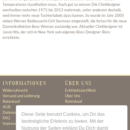
Temperaturen standhalten muss. Auch gut zu wissen: Die Chefdesigner
wechselten zwischen 1975 bis 2013 mehrmals, unter anderem deshalb,
weil immer mehr neue Tochterlabels dazu kamen. So wurde im Jahr 2000
neben Werner Baldessarini Grit Seymour eingestellt, die fortan für die neue
Damenkollektion Boss Woman zuständig war. Aktueller Chefdesigner ist
Jason Wu, der sich in New York sein eigenes Boss-Designer-Büro
errichtete.
INFORMATIONEN
ÜBER UNS
Widerrufsrecht
Echtheitszertifikat
Versand und Lieferung
Über Uns
Ratenkauf
Ratenkauf
AGB
Newsletter
Datenschutz
Kontakt
Diese Seite benutzt Cookies, um Dir das
FAQ
Jobs
bestmögliche Erlebnis zu bieten. Mit der
Impressum
Nutzung der Seiten erklärst Du Dich damit