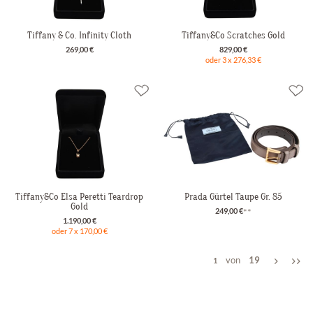
Tiffany & Co. Infinity Cloth
Tiffany&Co Scratches Gold
269,00 €
829,00 €
oder 3 x 276,33 €
Tiffany&Co Elsa Peretti Teardrop
Prada Gürtel Taupe Gr. 85
Gold
249,00 €
**
1.190,00 €
oder 7 x 170,00 €
von
19
1