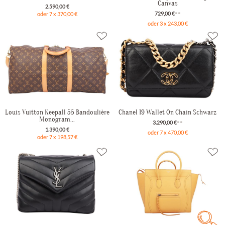
Canvas
2.590,00 €
729,00 €
**
oder 7 x 370,00 €
oder 3 x 243,00 €
Louis Vuitton Keepall 55 Bandoulière
Chanel 19 Wallet On Chain Schwarz
Monogram...
3.290,00 €
**
1.390,00 €
oder 7 x 470,00 €
oder 7 x 198,57 €