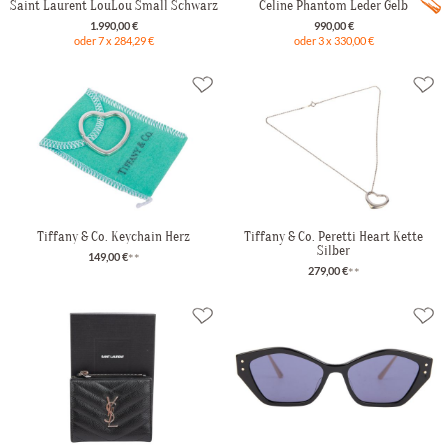
Saint Laurent LouLou Small Schwarz
Celine Phantom Leder Gelb
1.990,00 €
990,00 €
oder 7 x 284,29 €
oder 3 x 330,00 €
Tiffany & Co. Keychain Herz
Tiffany & Co. Peretti Heart Kette
Silber
149,00 €
**
279,00 €
**