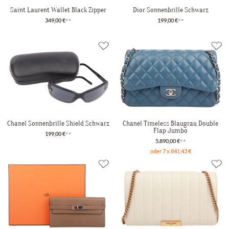
Saint Laurent Wallet Black Zipper
Dior Sonnenbrille Schwarz
349,00 €
**
199,00 €
**
Chanel Sonnenbrille Shield Schwarz
Chanel Timeless Blaugrau Double
Flap Jumbo
199,00 €
**
5.890,00 €
**
oder 7 x 841,43 €