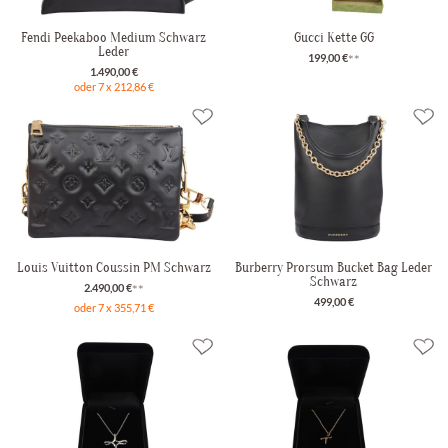
Fendi Peekaboo Medium Schwarz
Gucci Kette GG
Leder
199,00 €
**
1.490,00 €
oder 7 x 212,86 €
Louis Vuitton Coussin PM Schwarz
Burberry Prorsum Bucket Bag Leder
Schwarz
2.490,00 €
**
499,00 €
oder 7 x 355,71 €