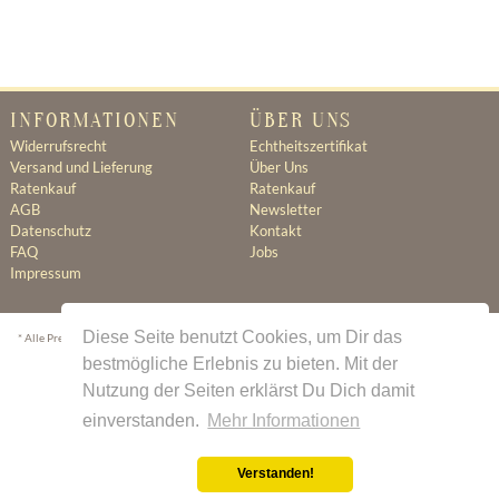
INFORMATIONEN
ÜBER UNS
Widerrufsrecht
Echtheitszertifikat
Versand und Lieferung
Über Uns
Ratenkauf
Ratenkauf
AGB
Newsletter
Datenschutz
Kontakt
FAQ
Jobs
Impressum
Diese Seite benutzt Cookies, um Dir das
* Alle Preise inkl. gesetzl. Mehrwertsteuer zzgl.
Versandkosten
wenn nicht anders beschrieben
bestmögliche Erlebnis zu bieten. Mit der
Nutzung der Seiten erklärst Du Dich damit
einverstanden.
Mehr Informationen
Verstanden!