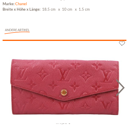
Marke:
Chanel
Breite x Höhe x Länge:
18.5 cm
x 10 cm
x 1.5 cm
ANDERE ARTIKEL
Louis Vuitton Sarah Geldbörse Monogram...
499,00 €
**