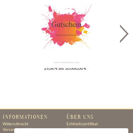
Geschenkgutschein
25,00 € bis 10.000,00 € *
INFORMATIONEN
ÜBER UNS
Widerrufsrecht
Echtheitszertifikat
Versand und Lieferung
Über Uns