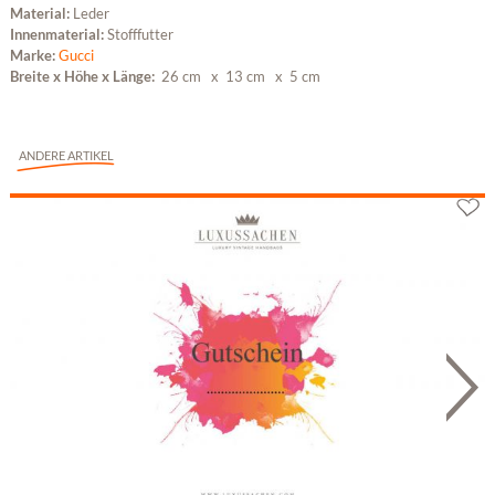
Material:
Leder
Innenmaterial:
Stofffutter
Marke:
Gucci
Breite x Höhe x Länge:
26 cm
x 13 cm
x 5 cm
ANDERE ARTIKEL
Geschenkgutschein