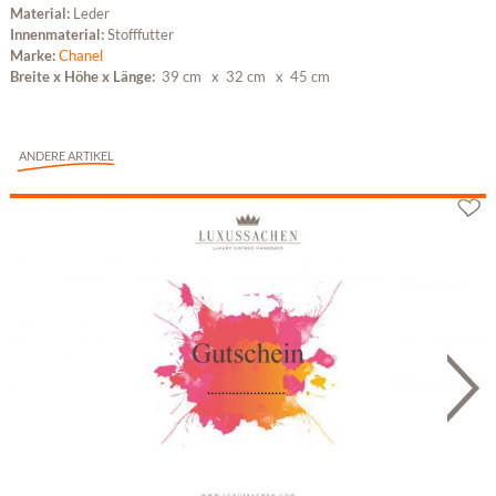
Material:
Leder
Innenmaterial:
Stofffutter
Marke:
Chanel
Breite x Höhe x Länge:
39 cm
x 32 cm
x 45 cm
ANDERE ARTIKEL
Geschenkgutschein