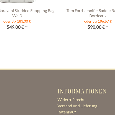
Garavani Studded Shopping Bag
Tom Ford Jennifer Saddle B
Weiß
Bordeaux
oder 3 x 183,00 €
oder 3 x 196,67 €
549,00 €
590,00 €
**
**
INFORMATIONEN
Widerrufsrecht
Versand und Lieferung
Ratenkauf