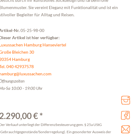
besticht durch ihr kunstvolles Stickdesign und farbenfrohe
Blumenmuster. Sie vereint Eleganz mit Funktionalität und ist ein
stilvoller Begleiter für Alltag und Reisen.
Artikel-Nr.
05-25-98-00
Dieser Artikel ist hier verfügbar:
Luxussachen Hamburg Hanseviertel
Große Bleichen 30
20354 Hamburg
Tel. 040 42937578
hamburg@luxussachen.com
Öffnungszeiten
Mo-Sa 10:00 - 19:00 Uhr
2.290,00 € *
Der Verkauf unterliegt der Differenzbesteuerung gem. § 25a UStG
(Gebrauchtgegenstände/Sonderregelung). Ein gesonderter Ausweis der