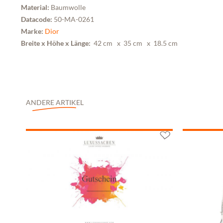
Material:
Baumwolle
Datacode:
50-MA-0261
Marke:
Dior
Breite x Höhe x Länge:
42 cm
x 35 cm
x 18.5 cm
ANDERE ARTIKEL