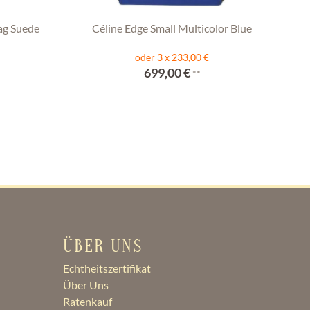
ag Suede
Céline Edge Small Multicolor Blue
oder 3 x 233,00 €
699,00 €
**
ÜBER UNS
Echtheitszertifikat
Über Uns
Ratenkauf