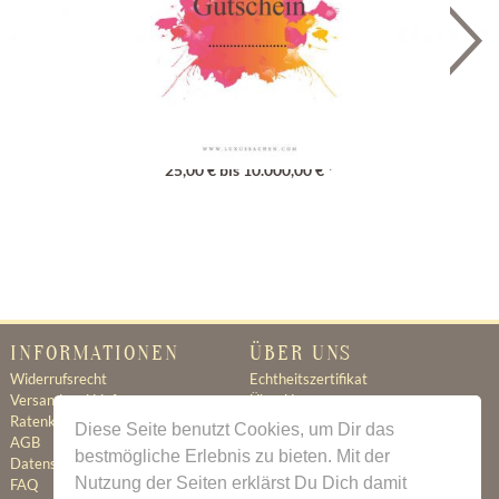
Geschenkgutschein
25,00 € bis 10.000,00 € *
INFORMATIONEN
ÜBER UNS
Widerrufsrecht
Echtheitszertifikat
Versand und Lieferung
Über Uns
Ratenkauf
Ratenkauf
Diese Seite benutzt Cookies, um Dir das
AGB
Newsletter
bestmögliche Erlebnis zu bieten. Mit der
Datenschutz
Kontakt
Nutzung der Seiten erklärst Du Dich damit
FAQ
Jobs