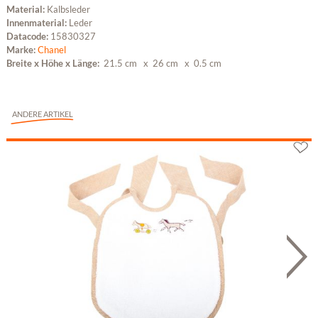
Material:
Kalbsleder
Innenmaterial:
Leder
Datacode:
15830327
Marke:
Chanel
Breite x Höhe x Länge:
21.5 cm
x 26 cm
x 0.5 cm
ANDERE ARTIKEL