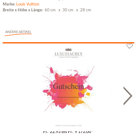
Marke:
Louis Vuitton
Breite x Höhe x Länge:
60 cm
x 30 cm
x 28 cm
ANDERE ARTIKEL
Geschenkgutschein
Fr. 22.93 bis Fr. 9'172.00 *