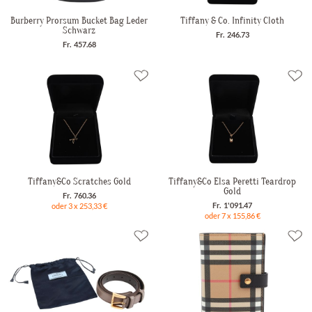
Burberry Prorsum Bucket Bag Leder
Tiffany & Co. Infinity Cloth
Schwarz
Fr. 246.73
Fr. 457.68
Tiffany&Co Scratches Gold
Tiffany&Co Elsa Peretti Teardrop
Gold
Fr. 760.36
Fr. 1'091.47
oder 3 x 253,33 €
oder 7 x 155,86 €