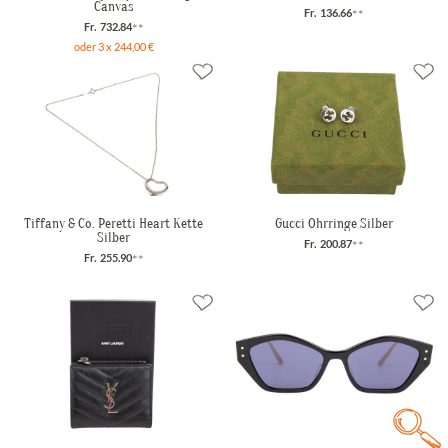
Canvas
Fr. 136.66
**
Fr. 732.84
**
oder 3 x 244,00 €
Tiffany & Co. Peretti Heart Kette
Gucci Ohrringe Silber
Silber
Fr. 200.87
**
Fr. 255.90
**