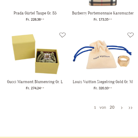
Prada Gürtel Taupe Gr. 85
Burberry Portemonnaie Karomuster
Fr. 228.38
**
Fr. 173.35
**
Gucci Marmont Blumenring Gr. L
Louis Vuitton Siegelring Gold Gr. M
Fr. 274.24
**
Fr. 320.10
**
von
20
1