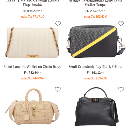
Chanel Timeless Blaugrau Double
Hermès Portemonnaie Kelly To Go
Flap Jumbo
Wallet Taupe
Fr. 5'402.31
**
Fr. 2'467.27
**
oder 7 x 771,71 €
oder 7 x 352,43 €
Saint Laurent Wallet on Chain Beige
Fendi Crossbody Bag Black Yellow
Fr. 732.84
**
Fr. 641.12
**
oder 3 x 244,00 €
oder 3 x 213,67 €