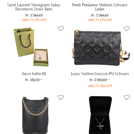
Saint Laurent Monogram Cabas
Fendi Peekaboo Medium Schwarz
Downtown Straw Baby
Leder
Fr. 1'366.63
Fr. 1'366.63
oder 7 x 195,14 €
oder 7 x 195,14 €
Gucci Kette GG
Louis Vuitton Coussin PM Schwarz
Fr. 182.52
**
Fr. 2'283.83
**
oder 7 x 326,14 €