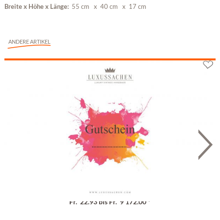
Breite x Höhe x Länge:
55 cm
x 40 cm
x 17 cm
ANDERE ARTIKEL
Geschenkgutschein
Fr. 22.93 bis Fr. 9'172.00 *