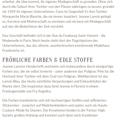
arbeitet, die Idee kommt, ihr eigenes Modegeschäft zu gründen. Ohne sich
durch die Geburt ihrer Tochter von den Plänen abbringen zu lassen, gründet
sie 1909 ihr eigenes Unternehmen. Ganz im Gegenteil: Es ihre Tochter
Marguerite Marie Blanche, die sie immer inspiriert. Jeanne Lanvin gelingt
es, Karriere und Mutterschaft zu vereinen und sie baut ein Modegeschäft
auf, das die Bedürfnisse der Zeit versteht.
Das Geschäft befindet sich in der Rue du Faubourg Saint-Honoré - die
Modemeile in Paris. Noch heute steht dort der Flagshipstore des
Unternehmens, das das älteste, ununterbrochen existierende Modehaus
Frankreichs ist.
FRÖHLICHE FARBEN & EDLE STOFFE
Jeanne Lanvins Handschrift zeichnete sich insbesondere durch einzigartige
Farben aus, die sie selbst kreierte - unter anderem das Polignac Pink für die
Hochzeit ihrer Tochter mit dem Graf von Polignac. Weltberühmt ist das
Lanvin Blau, das heute sämtliche Verpackungen und Einkaufstüten der
Marke ziert. Die Inspiration dazu fand Jeanne in Florenz in einem
Freskogemälde von Fra Angelico.
Die Farben kombinierte sich mit hochwertigen Stoffen und raffinierten
Stickereien - zunächst auf Mädchenkleidern und später auch als Haute-
Couture-Mode für Damen. Die Kreationen fanden in der Pariser High
Society großen Anklang und konnten auch dann noch Kundinnen