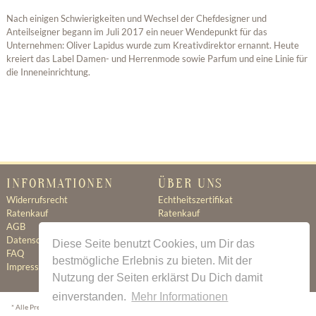
Nach einigen Schwierigkeiten und Wechsel der Chefdesigner und
Anteilseigner begann im Juli 2017 ein neuer Wendepunkt für das
Unternehmen: Oliver Lapidus wurde zum Kreativdirektor ernannt. Heute
kreiert das Label Damen- und Herrenmode sowie Parfum und eine Linie für
die Inneneinrichtung.
INFORMATIONEN
ÜBER UNS
Widerrufsrecht
Echtheitszertifikat
Ratenkauf
Ratenkauf
AGB
Newsletter
Datenschutz
Kontakt
Diese Seite benutzt Cookies, um Dir das
FAQ
Jobs
bestmögliche Erlebnis zu bieten. Mit der
Impressum
Nutzung der Seiten erklärst Du Dich damit
einverstanden.
Mehr Informationen
* Alle Preise inkl. gesetzl. Mehrwertsteuer zzgl.
Versandkosten
wenn nicht anders beschrieben