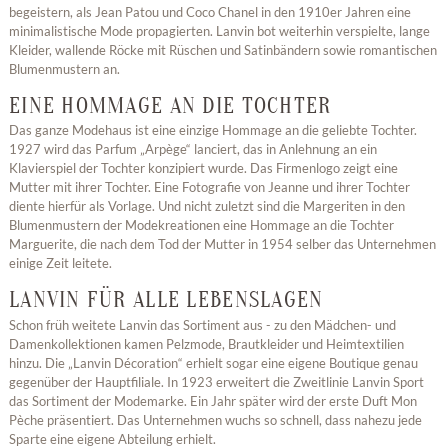
begeistern, als Jean Patou und Coco Chanel in den 1910er Jahren eine
minimalistische Mode propagierten. Lanvin bot weiterhin verspielte, lange
Kleider, wallende Röcke mit Rüschen und Satinbändern sowie romantischen
Blumenmustern an.
EINE HOMMAGE AN DIE TOCHTER
Das ganze Modehaus ist eine einzige Hommage an die geliebte Tochter.
1927 wird das Parfum „Arpège“ lanciert, das in Anlehnung an ein
Klavierspiel der Tochter konzipiert wurde. Das Firmenlogo zeigt eine
Mutter mit ihrer Tochter. Eine Fotografie von Jeanne und ihrer Tochter
diente hierfür als Vorlage. Und nicht zuletzt sind die Margeriten in den
Blumenmustern der Modekreationen eine Hommage an die Tochter
Marguerite, die nach dem Tod der Mutter in 1954 selber das Unternehmen
einige Zeit leitete.
LANVIN FÜR ALLE LEBENSLAGEN
Schon früh weitete Lanvin das Sortiment aus - zu den Mädchen- und
Damenkollektionen kamen Pelzmode, Brautkleider und Heimtextilien
hinzu. Die „Lanvin Décoration“ erhielt sogar eine eigene Boutique genau
gegenüber der Hauptfiliale. In 1923 erweitert die Zweitlinie Lanvin Sport
das Sortiment der Modemarke. Ein Jahr später wird der erste Duft Mon
Pèche präsentiert. Das Unternehmen wuchs so schnell, dass nahezu jede
Sparte eine eigene Abteilung erhielt.