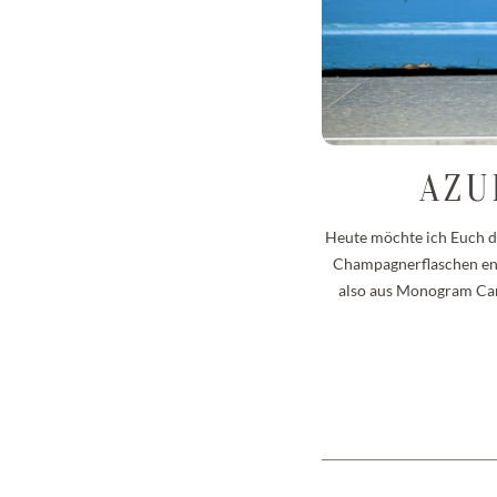
AZUL
Heute möchte ich Euch de
Champagnerflaschen entw
also aus Monogram Canv