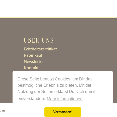
ÜBER UNS
Echtheitszertifikat
Ratenkauf
Newsletter
Kontakt
Jobs
Diese Seite benutzt Cookies, um Dir das
bestmögliche Erlebnis zu bieten. Mit der
Nutzung der Seiten erklärst Du Dich damit
einverstanden.
Mehr Informationen
eben
Verstanden!