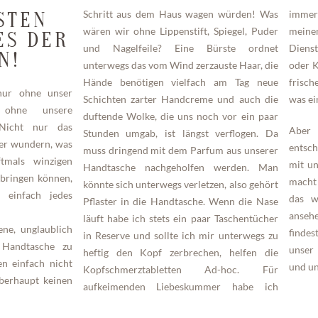
Schritt aus dem Haus wagen würden! Was
immer einen Schokoriegel dabei, der auch
STEN
wären wir ohne Lippenstift, Spiegel, Puder
meinen Freundinnen schon oft genug gute
ES DER
und Nagelfeile? Eine Bürste ordnet
Dienste geleistet hat. Pfefferminzpastillen
N!
unterwegs das vom Wind zerzauste Haar, die
oder Kaugummi verschafft mir allzeit einen
Hände benötigen vielfach am Tag neue
frischen Atem, man weiß ja schließlich nie
ur ohne unser
Schichten zarter Handcreme und auch die
was ei
, ohne unsere
duftende Wolke, die uns noch vor ein paar
 Nicht nur das
Aber 
Stunden umgab, ist längst verflogen. Da
er wundern, was
entsch
muss dringend mit dem Parfum aus unserer
tmals winzigen
mit un
Handtasche nachgeholfen werden. Man
rbringen können,
macht 
könnte sich unterwegs verletzen, also gehört
h einfach jedes
das w
Pflaster in die Handtasche. Wenn die Nase
anseh
läuft habe ich stets ein paar Taschentücher
ene, unglaublich
findes
in Reserve und sollte ich mir unterwegs zu
 Handtasche zu
unser 
heftig den Kopf zerbrechen, helfen die
en einfach nicht
und un
Kopfschmerztabletten Ad-hoc. Für
berhaupt keinen
aufkeimenden Liebeskummer habe ich