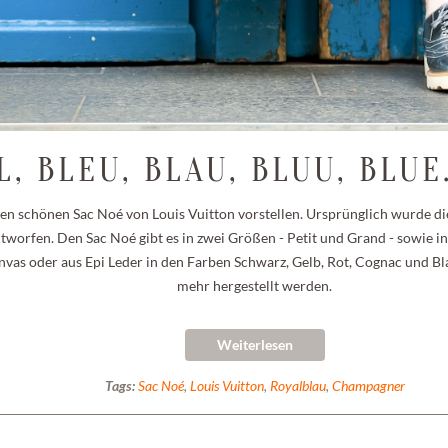
, BLEU, BLAU, BLUU, BLUE.
n schönen Sac Noé von Louis Vuitton vorstellen. Ursprünglich wurde die
orfen. Den Sac Noé gibt es in zwei Größen - Petit und Grand - sowie in
as oder aus Epi Leder in den Farben Schwarz, Gelb, Rot, Cognac und Bla
mehr hergestellt werden.
Weiterlesen
Tags:
Sac Noé
,
Louis Vuitton
,
Royalblau
,
Champagner