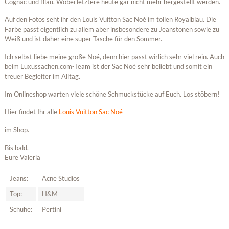
Cognac und Blau. Wobei letztere heute gar nicht mehr hergestellt werden.
Auf den Fotos seht ihr den Louis Vuitton Sac Noé im tollen Royalblau. Die
Farbe passt eigentlich zu allem aber insbesondere zu Jeanstönen sowie zu
Weiß und ist daher eine super Tasche für den Sommer.
Ich selbst liebe meine große Noé, denn hier passt wirlich sehr viel rein. Auch
beim Luxussachen.com-Team ist der Sac Noé sehr beliebt und somit ein
treuer Begleiter im Alltag.
Im Onlineshop warten viele schöne Schmuckstücke auf Euch. Los stöbern!
Hier findet Ihr alle
Louis Vuitton Sac Noé
im Shop.
Bis bald,
Eure Valeria
Jeans:
Acne Studios
Top:
H&M
Schuhe:
Pertini