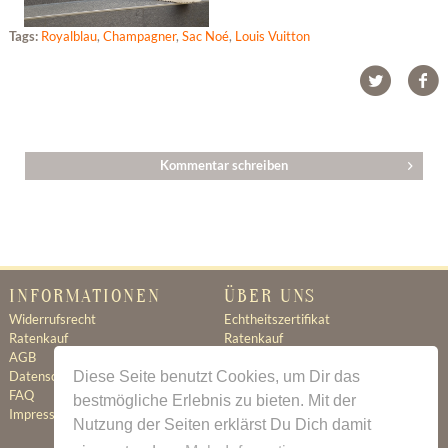
Tags:
Royalblau
,
Champagner
,
Sac Noé
,
Louis Vuitton
Kommentar schreiben
INFORMATIONEN
ÜBER UNS
Widerrufsrecht
Echtheitszertifikat
Ratenkauf
Ratenkauf
AGB
Newsletter
Diese Seite benutzt Cookies, um Dir das
Datenschutz
Kontakt
FAQ
Jobs
bestmögliche Erlebnis zu bieten. Mit der
Impressum
Nutzung der Seiten erklärst Du Dich damit