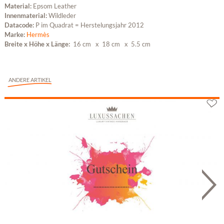
Material:
Epsom Leather
Innenmaterial:
Wildleder
Datacode:
P im Quadrat = Herstelungsjahr 2012
Marke:
Hermès
Breite x Höhe x Länge:
16 cm
x 18 cm
x 5.5 cm
ANDERE ARTIKEL