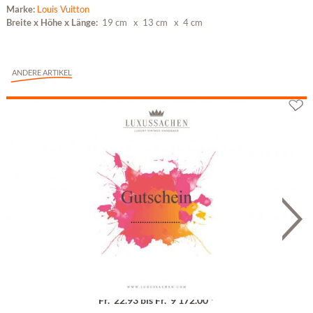
Marke:
Louis Vuitton
Breite x Höhe x Länge:
19 cm
x 13 cm
x 4 cm
ANDERE ARTIKEL
Geschenkgutschein
Fr. 22.93 bis Fr. 9'172.00 *