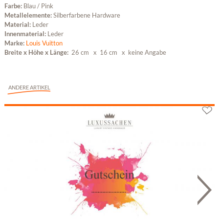
Farbe:
Blau / Pink
Metallelemente:
Silberfarbene Hardware
Material:
Leder
Innenmaterial:
Leder
Marke:
Louis Vuitton
Breite x Höhe x Länge:
26 cm
x 16 cm x keine Angabe
ANDERE ARTIKEL