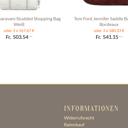
Garavani Studded Shopping Bag
Tom Ford Jennifer Saddle B
Weiß
Bordeaux
oder 3 x 167,67 €
oder 3 x 180,33 €
Fr. 503.54
Fr. 541.15
**
**
INFORMATIONEN
Widerrufsrecht
Ratenkauf