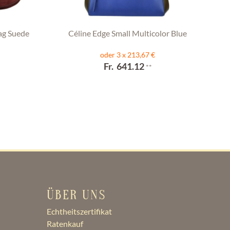
ag Suede
Céline Edge Small Multicolor Blue
oder 3 x 213,67 €
Fr. 641.12
**
ÜBER UNS
Echtheitszertifikat
Ratenkauf