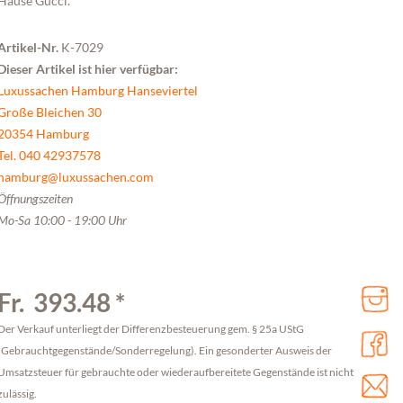
Hause Gucci.
Artikel-Nr.
K-7029
Dieser Artikel ist hier verfügbar:
Luxussachen Hamburg Hanseviertel
Große Bleichen 30
20354 Hamburg
Tel. 040 42937578
hamburg@luxussachen.com
Öffnungszeiten
Mo-Sa 10:00 - 19:00 Uhr
Fr. 393.48 *
Der Verkauf unterliegt der Differenzbesteuerung gem. § 25a UStG
(Gebrauchtgegenstände/Sonderregelung). Ein gesonderter Ausweis der
Umsatzsteuer für gebrauchte oder wiederaufbereitete Gegenstände ist nicht
zulässig.