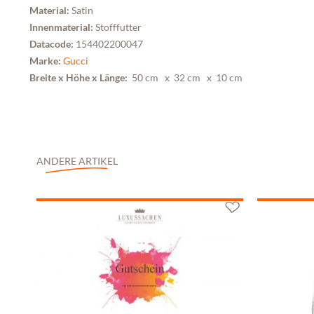
Material:
Satin
Innenmaterial:
Stofffutter
Datacode:
154402200047
Marke:
Gucci
Breite x Höhe x Länge:
50 cm
x 32 cm
x 10 cm
ANDERE ARTIKEL