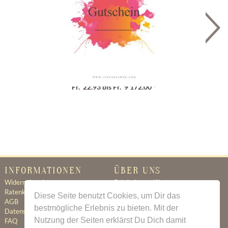
Geschenkgutschein
Fr. 22.93 bis Fr. 9'172.00 *
INFORMATIONEN
ÜBER UNS
Widerrufsrecht
Echtheitszertifikat
Ratenkauf
Ratenkauf
Diese Seite benutzt Cookies, um Dir das
AGB
Newsletter
bestmögliche Erlebnis zu bieten. Mit der
Datenschutz
Kontakt
Nutzung der Seiten erklärst Du Dich damit
FAQ
Jobs