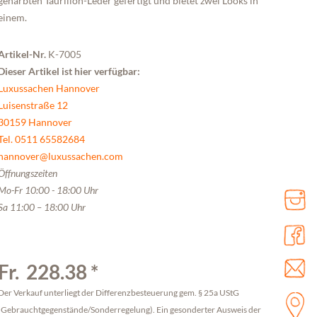
genarbten Taurillon-Leder gefertigt und bietet zwei Looks in
einem.
Artikel-Nr.
K-7005
Dieser Artikel ist hier verfügbar:
Luxussachen Hannover
Luisenstraße 12
30159 Hannover
Tel. 0511 65582684
hannover@luxussachen.com
Öffnungszeiten
Mo-Fr 10:00 - 18:00 Uhr
Sa 11:00 – 18:00 Uhr
Fr. 228.38 *
Der Verkauf unterliegt der Differenzbesteuerung gem. § 25a UStG
(Gebrauchtgegenstände/Sonderregelung). Ein gesonderter Ausweis der