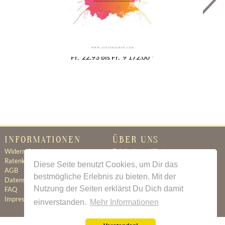
Geschenkgutschein
Fr. 22.93 bis Fr. 9'172.00 *
INFORMATIONEN
ÜBER UNS
Widerrufsrecht
Echtheitszertifikat
Ratenkauf
Ratenkauf
Diese Seite benutzt Cookies, um Dir das
AGB
Newsletter
bestmögliche Erlebnis zu bieten. Mit der
Datenschutz
Kontakt
Nutzung der Seiten erklärst Du Dich damit
FAQ
Jobs
Impressum
einverstanden.
Mehr Informationen