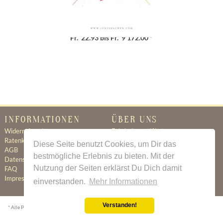
Geschenkgutschein
Fr. 22.93 bis Fr. 9'172.00 *
INFORMATIONEN
ÜBER UNS
Widerrufsrecht
Echtheitszertifikat
Ratenkauf
Ratenkauf
Diese Seite benutzt Cookies, um Dir das
AGB
Newsletter
bestmögliche Erlebnis zu bieten. Mit der
Datenschutz
Kontakt
Nutzung der Seiten erklärst Du Dich damit
FAQ
Jobs
Impressum
einverstanden.
Mehr Informationen
Verstanden!
* Alle Preise inkl. gesetzl. Mehrwertsteuer zzgl.
Versandkosten
wenn nicht anders beschrieben