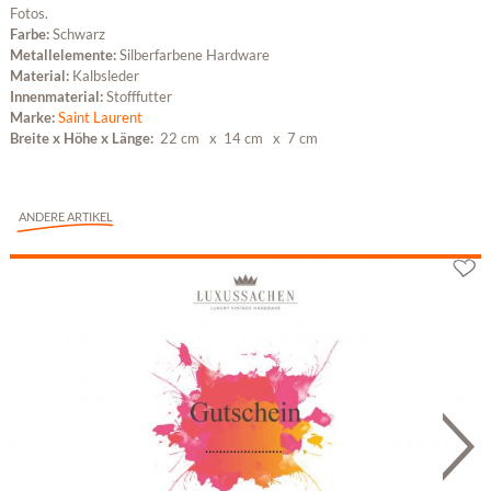
Fotos.
Farbe:
Schwarz
Metallelemente:
Silberfarbene Hardware
Material:
Kalbsleder
Innenmaterial:
Stofffutter
Marke:
Saint Laurent
Breite x Höhe x Länge:
22 cm
x 14 cm
x 7 cm
ANDERE ARTIKEL