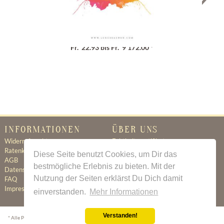
Geschenkgutschein
Fr. 22.93 bis Fr. 9'172.00 *
INFORMATIONEN
ÜBER UNS
Widerrufsrecht
Echtheitszertifikat
Ratenkauf
Ratenkauf
Diese Seite benutzt Cookies, um Dir das
AGB
Newsletter
bestmögliche Erlebnis zu bieten. Mit der
Datenschutz
Kontakt
Nutzung der Seiten erklärst Du Dich damit
FAQ
Jobs
Impressum
einverstanden.
Mehr Informationen
Verstanden!
* Alle Preise inkl. gesetzl. Mehrwertsteuer zzgl.
Versandkosten
wenn nicht anders beschrieben