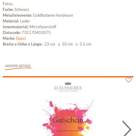
Fotos.
Farbe:
Schwarz
Metallelemente:
Goldfarbene Hardware
Material:
Leder
Innenmaterial:
Microfaserstoff
Datacode:
735170403075
Marke:
Gucci
Breite x Höhe x Länge:
23 cm
x 10 cm
x 5.5 cm
ANDERE ARTIKEL