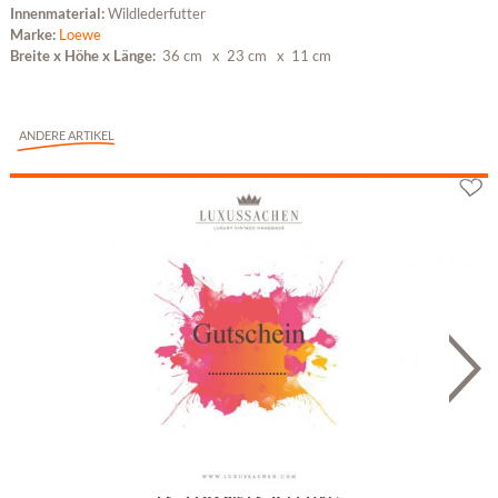
Innenmaterial:
Wildlederfutter
Marke:
Loewe
Breite x Höhe x Länge:
36 cm
x 23 cm
x 11 cm
ANDERE ARTIKEL
Geschenkgutschein
Fr. 22.93 bis Fr. 9'172.00 *