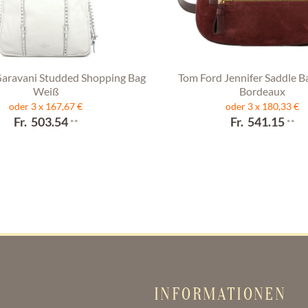
Garavani Studded Shopping Bag
Tom Ford Jennifer Saddle B
Weiß
Bordeaux
oder 3 x 167,67 €
oder 3 x 180,33 €
Fr. 503.54
Fr. 541.15
**
**
INFORMATIONEN