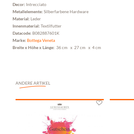
Decor:
Intrecciato
Metallelemente:
Silberfarbene Hardware
Material:
Leder
Innenmaterial:
Textilfutter
Datacode:
B082887601K
Marke:
Bottega Veneta
Breite x Höhe x Länge:
36 cm
x 27 cm
x 4 cm
ANDERE ARTIKEL