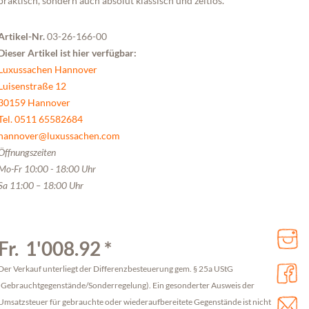
praktisch, sondern auch absolut klassisch und zeitlos.
Artikel-Nr.
03-26-166-00
Dieser Artikel ist hier verfügbar:
Luxussachen Hannover
Luisenstraße 12
30159 Hannover
Tel. 0511 65582684
hannover@luxussachen.com
Öffnungszeiten
Mo-Fr 10:00 - 18:00 Uhr
Sa 11:00 – 18:00 Uhr
Fr. 1'008.92 *
Der Verkauf unterliegt der Differenzbesteuerung gem. § 25a UStG
(Gebrauchtgegenstände/Sonderregelung). Ein gesonderter Ausweis der
Umsatzsteuer für gebrauchte oder wiederaufbereitete Gegenstände ist nicht