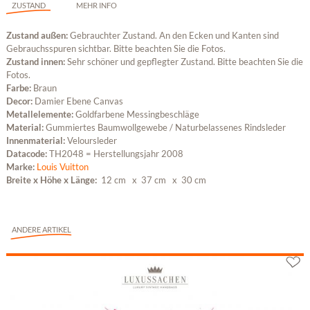
ZUSTAND
MEHR INFO
Zustand außen:
Gebrauchter Zustand. An den Ecken und Kanten sind
Gebrauchsspuren sichtbar. Bitte beachten Sie die Fotos.
Zustand innen:
Sehr schöner und gepflegter Zustand. Bitte beachten Sie die
Fotos.
Farbe:
Braun
Decor:
Damier Ebene Canvas
Metallelemente:
Goldfarbene Messingbeschläge
Material:
Gummiertes Baumwollgewebe / Naturbelassenes Rindsleder
Innenmaterial:
Veloursleder
Datacode:
TH2048 = Herstellungsjahr 2008
Marke:
Louis Vuitton
Breite x Höhe x Länge:
12 cm
x 37 cm
x 30 cm
ANDERE ARTIKEL