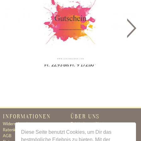
Geschenkgutschein
Fr. 22.93 bis Fr. 9'172.00 *
INFORMATIONEN
ÜBER UNS
Widerrufsrecht
Echtheitszertifikat
Ratenkauf
Ratenkauf
Diese Seite benutzt Cookies, um Dir das
AGB
Newsletter
bestmögliche Erlebnis zu bieten. Mit der