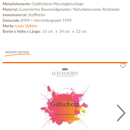
Metallelemente:
Goldfarbene Messingbeschläge
Material:
Gummiertes Baumwollgewebe / Naturbelassenes Rindsleder
Innenmaterial:
Stofffutter
Datacode:
8909 = Herstellungsjahr 1999
Marke:
Louis Vuitton
Breite x Höhe x Länge:
55 cm
x 34 cm
x 22 cm
ANDERE ARTIKEL