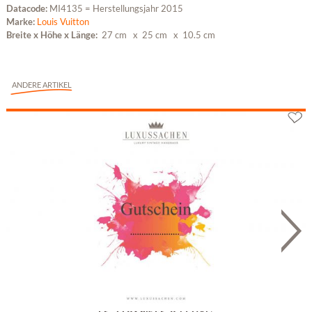
Datacode:
MI4135 = Herstellungsjahr 2015
Marke:
Louis Vuitton
Breite x Höhe x Länge:
27 cm
x 25 cm
x 10.5 cm
ANDERE ARTIKEL
Geschenkgutschein
Fr. 22.93 bis Fr. 9'172.00 *