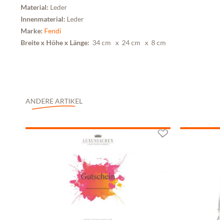
Material:
Leder
Innenmaterial:
Leder
Marke:
Fendi
Breite x Höhe x Länge:
34 cm
x 24 cm
x 8 cm
ANDERE ARTIKEL