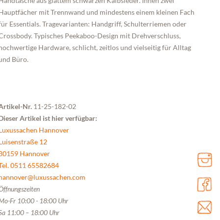
Handtasche aus glattem schwarzen Kalbsleder. Innen zwei
Hauptfächer mit Trennwand und mindestens einem kleinen Fach
für Essentials. Tragevarianten: Handgriff, Schulterriemen oder
Crossbody. Typisches Peekaboo-Design mit Drehverschluss,
hochwertige Hardware, schlicht, zeitlos und vielseitig für Alltag
und Büro.
Artikel-Nr.
11-25-182-02
Dieser Artikel ist hier verfügbar:
Luxussachen Hannover
Luisenstraße 12
30159 Hannover
Tel. 0511 65582684
hannover@luxussachen.com
Öffnungszeiten
Mo-Fr 10:00 - 18:00 Uhr
Sa 11:00 – 18:00 Uhr