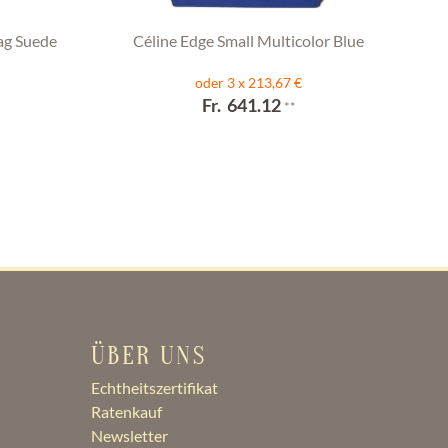
ag Suede
Céline Edge Small Multicolor Blue
oder 3 x 213,67 €
Fr. 641.12
**
ÜBER UNS
Echtheitszertifikat
Ratenkauf
Newsletter