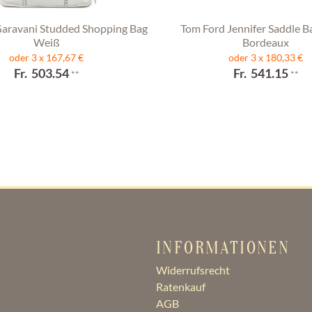
Garavani Studded Shopping Bag
Tom Ford Jennifer Saddle B
Weiß
Bordeaux
oder 3 x 167,67 €
oder 3 x 180,33 €
Fr. 503.54
Fr. 541.15
**
**
INFORMATIONEN
Widerrufsrecht
Ratenkauf
AGB