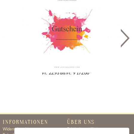
Geschenkgutschein
Fr. 22.93 bis Fr. 9'172.00 *
INFORMATIONEN
ÜBER UNS
Widerrufsrecht
Echtheitszertifikat