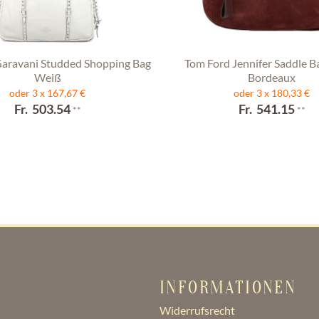
Garavani Studded Shopping Bag
Tom Ford Jennifer Saddle B
Weiß
Bordeaux
oder 3 x 167,67 €
oder 3 x 180,33 €
Fr. 503.54
Fr. 541.15
**
**
INFORMATIONEN
Widerrufsrecht