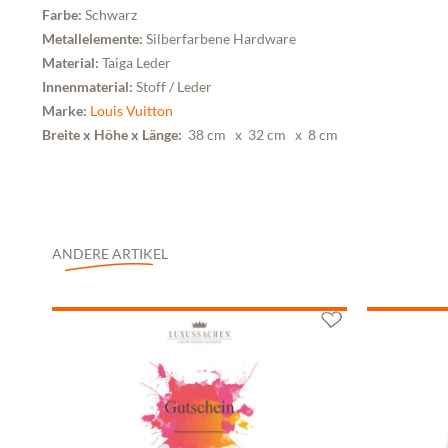
Farbe:
Schwarz
Metallelemente:
Silberfarbene Hardware
Material:
Taiga Leder
Innenmaterial:
Stoff / Leder
Marke:
Louis Vuitton
Breite x Höhe x Länge:
38 cm
x 32 cm
x 8 cm
ANDERE ARTIKEL