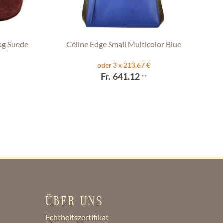
ag Suede
Céline Edge Small Multicolor Blue
oder 3 x 213,67 €
Fr. 641.12
**
ÜBER UNS
Echtheitszertifikat