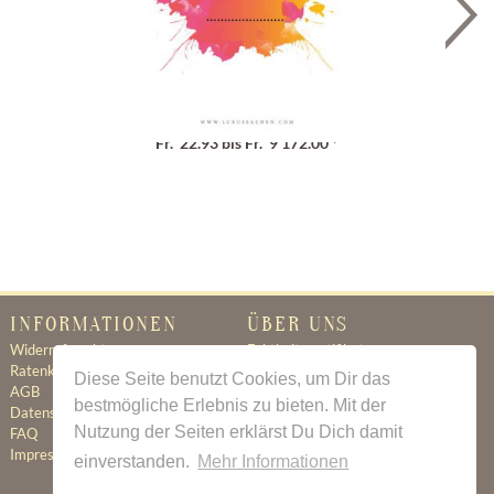
Geschenkgutschein
Fr. 22.93 bis Fr. 9'172.00 *
INFORMATIONEN
ÜBER UNS
Widerrufsrecht
Echtheitszertifikat
Ratenkauf
Ratenkauf
Diese Seite benutzt Cookies, um Dir das
AGB
Newsletter
bestmögliche Erlebnis zu bieten. Mit der
Datenschutz
Kontakt
Nutzung der Seiten erklärst Du Dich damit
FAQ
Jobs
Impressum
einverstanden.
Mehr Informationen