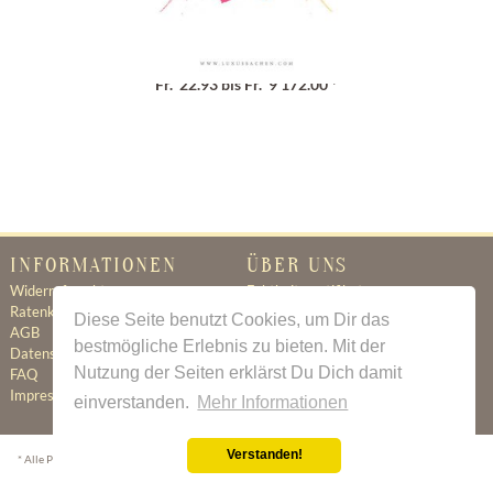
Geschenkgutschein
Fr. 22.93 bis Fr. 9'172.00 *
INFORMATIONEN
ÜBER UNS
Widerrufsrecht
Echtheitszertifikat
Ratenkauf
Ratenkauf
Diese Seite benutzt Cookies, um Dir das
AGB
Newsletter
bestmögliche Erlebnis zu bieten. Mit der
Datenschutz
Kontakt
Nutzung der Seiten erklärst Du Dich damit
FAQ
Jobs
Impressum
einverstanden.
Mehr Informationen
Verstanden!
* Alle Preise inkl. gesetzl. Mehrwertsteuer zzgl.
Versandkosten
wenn nicht anders beschrieben