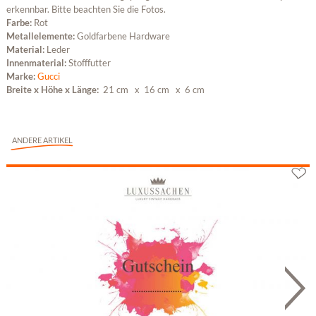
erkennbar. Bitte beachten Sie die Fotos.
Farbe:
Rot
Metallelemente:
Goldfarbene Hardware
Material:
Leder
Innenmaterial:
Stofffutter
Marke:
Gucci
Breite x Höhe x Länge:
21 cm
x 16 cm
x 6 cm
ANDERE ARTIKEL