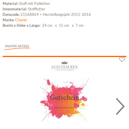
Material:
Stoff mit Pailletten
Innenmaterial:
Stofffutter
Datacode:
21568869 = Herstellungsjahr 2015-2016
Marke:
Chanel
Breite x Höhe x Länge:
24 cm
x 15 cm
x 7 cm
ANDERE ARTIKEL