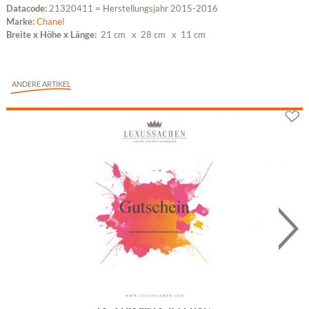
Datacode:
21320411 = Herstellungsjahr 2015-2016
Marke:
Chanel
Breite x Höhe x Länge:
21 cm
x 28 cm
x 11 cm
ANDERE ARTIKEL
Geschenkgutschein
Fr. 22.93 bis Fr. 9'172.00 *