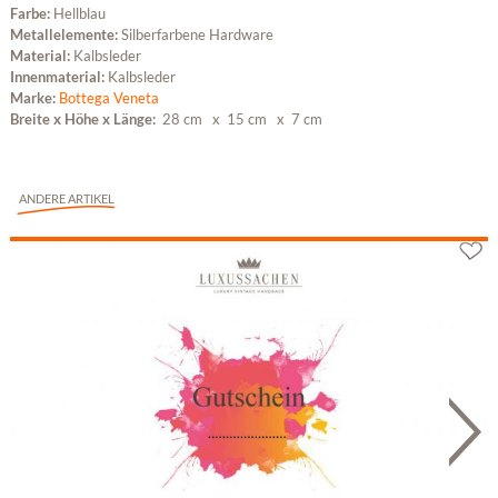
Farbe:
Hellblau
Metallelemente:
Silberfarbene Hardware
Material:
Kalbsleder
Innenmaterial:
Kalbsleder
Marke:
Bottega Veneta
Breite x Höhe x Länge:
28 cm
x 15 cm
x 7 cm
ANDERE ARTIKEL