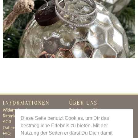
Kleine Creolen 925 Silber
Fr. 136.66
INFORMATIONEN
ÜBER UNS
Widerrufsrecht
Echtheitszertifikat
Ratenkauf
Ratenkauf
Diese Seite benutzt Cookies, um Dir das
AGB
Newsletter
bestmögliche Erlebnis zu bieten. Mit der
Datenschutz
Kontakt
Nutzung der Seiten erklärst Du Dich damit
FAQ
Jobs